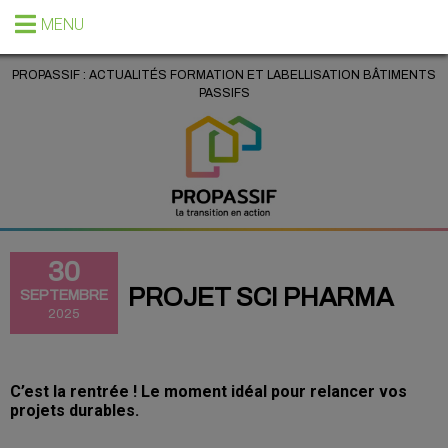
MENU
PROPASSIF : ACTUALITÉS FORMATION ET LABELLISATION BÂTIMENTS
PASSIFS
30
PROJET SCI PHARMA
SEPTEMBRE
2025
C’est la rentrée ! Le moment idéal pour relancer vos
projets durables.