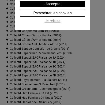
J'accepte
Collectif Bouygues Immo Osmoz - B (2016)
Collectif Bouygues Immo Osmoz - C1 (2016)
Paramétrer les cookies
Collectif Bouygues Immo Osmoz - C2 (2016)
Collectif CERES - St Raphael (2021)
Je refuse
Collectif Coopimmo bat A (2015)
Collectif Coopimmo bat B (2015)
Collectif Coopimmo C (mixte) (2015)
Collectif Côtes d'Armor Habitat (2017)
Collectif Côtes d'Armor Habitat (2017)
Collectif Drôme Amt Habitat - Albon (2014)
Collectif Espace Domicile - Le Croisic (2016)
Collectif Espacil hab. Mouvement Perp. (2018)
Collectif Espacil ZAC Plaisance 1A (2024)
Collectif Espacil ZAC Plaisance 1B (2024)
Collectif Espacil ZAC Plaisance 1C (2024)
Collectif Espacil ZAC Plaisance 4A (2024)
Collectif Espacil ZAC Plaisance 4B (2024)
Collectif Foyer Rémois - La Clairière (2014)
Collectif Franceloire - St Doulchart (2013)
Collectif Greenhome - Les Rossignols (2014)
Collectif Hab Familiale D1 Est (2020)
Collectif Hab Familiale D1 Ouest (2020)
Collectif Habiozone - Saint Léry (2012)