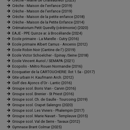
Crèche - Mairie de Chateauneuf (2023)
Crèche - Maison de l'enfance (2019)
Crèche - Maison de l'enfance (2019)
Crèche - Maison de la petite enfance (2018)
Crèche - Maison de la Petite Enfance (2014)
Crématorium Petit Quevilly (cérémonie) (2020)
EAJE - PPE Quinze ar. à Brocéliande (2024)
Ecole primaire - La Marelle - Cutry (2016)
Ecole primaire Albert Camus - Ancenis (2012)
Ecole Robin Noir (Cantine de l') (2019)
Ecole Victor Schoelcher - Epinay /Seine (2018)
Ecole Vincent Auriol / SEMAPA (2021)
Ecopolis - Métro Rouen Normandie (2016)
Ecoquatier de la CARTOUCHERIE: îlot 1.5a - (2017)
Gite urbain H. Kaufmann Arch. (2012)
Golf des Ajoncs d'Or - Lantic (2016)
Groupe scol. Boris Vian - Carvin (2016)
Groupe scol. Brenier - St Priest (2016)
Groupe scol. Ch. de Gaulle - Tourcoing (2019)
Groupe scol. Crapet Salengro (2020)
Groupe scol. Les Viviers - Phalempin (2017)
Groupe scol. Marie Navart - Templeuve (2015)
Groupe scol. Val de Serre - Tavaux (2012)
Gymnase Brant Colmar (2025)