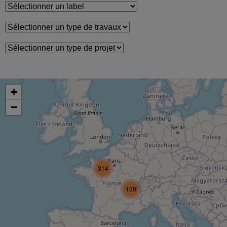
+
−
314
150