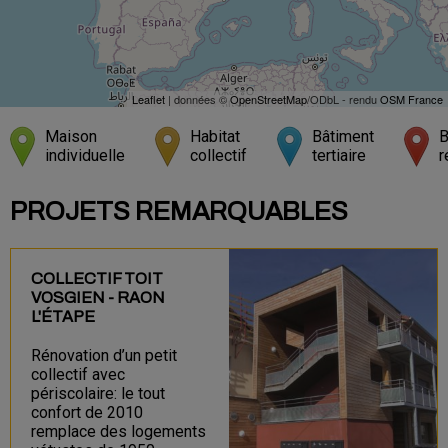
Leaflet
| données ©
OpenStreetMap
/ODbL - rendu
OSM France
Maison
Habitat
Bâtiment
B
individuelle
collectif
tertiaire
r
PROJETS REMARQUABLES
COLLECTIF TOIT
VOSGIEN - RAON
L'ÉTAPE
Rénovation d’un petit
collectif avec
périscolaire: le tout
confort de 2010
remplace des logements