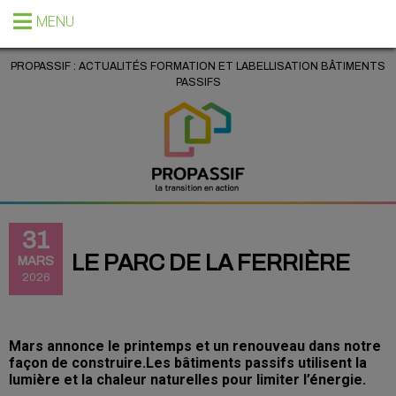
MENU
PROPASSIF : ACTUALITÉS FORMATION ET LABELLISATION BÂTIMENTS
PASSIFS
31
LE PARC DE LA FERRIÈRE
MARS
2026
Mars annonce le printemps et un renouveau dans notre
façon de construire.Les bâtiments passifs utilisent la
lumière et la chaleur naturelles pour limiter l’énergie.