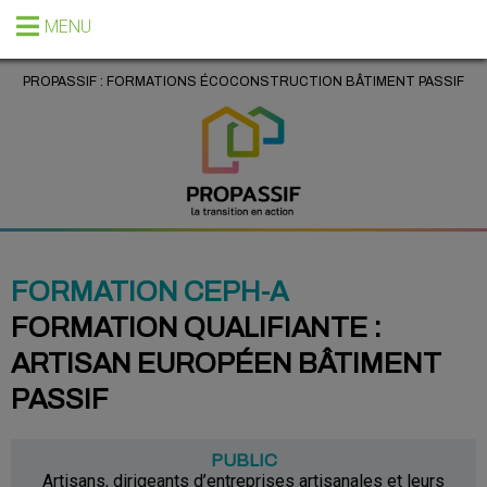
MENU
PROPASSIF : FORMATIONS ÉCOCONSTRUCTION BÂTIMENT PASSIF
FORMATION CEPH-A
FORMATION QUALIFIANTE :
ARTISAN EUROPÉEN BÂTIMENT
PASSIF
PUBLIC
Artisans, dirigeants d’entreprises artisanales et leurs