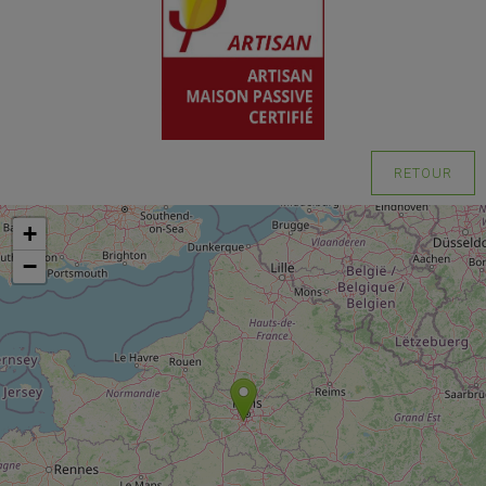
RETOUR
+
−