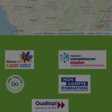
Leaflet
| données ©
OpenStreetMap
/ODbL - rendu
OSM France