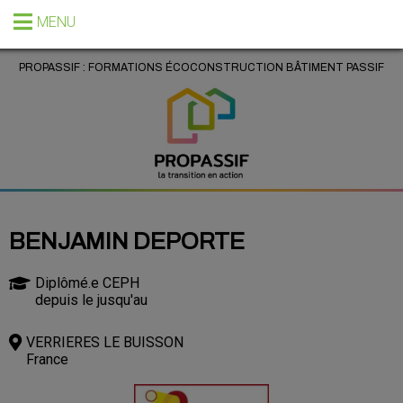
MENU
PROPASSIF : FORMATIONS ÉCOCONSTRUCTION BÂTIMENT PASSIF
BENJAMIN DEPORTE
Diplômé.e CEPH
depuis le jusqu'au
VERRIERES LE BUISSON
France