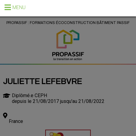
MENU
PROPASSIF : FORMATIONS ÉCOCONSTRUCTION BÂTIMENT PASSIF
JULIETTE LEFEBVRE
Diplômé.e CEPH
depuis le 21/08/2017 jusqu'au 21/08/2022
France