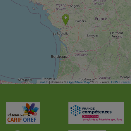
Leaflet
| données ©
OpenStreetMap
/ODbL - rendu
OSM France