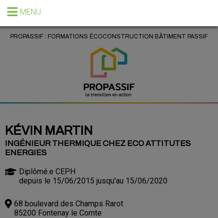
MENU
PROPASSIF : FORMATIONS ÉCOCONSTRUCTION BÂTIMENT PASSIF
KÉVIN MARTIN
INGÉNIEUR THERMIQUE CHEZ ECO ATTITUTES
ENERGIES
Diplômé.e CEPH
depuis le 15/06/2015 jusqu'au 15/06/2020
68 boulevard des Champs Rarot
85200 Fontenay le Comte