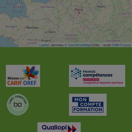
Leaflet
| données ©
OpenStreetMap
/ODbL - rendu
OSM France