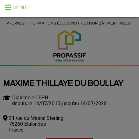
MENU
PROPASSIF : FORMATIONS ÉCOCONSTRUCTION BÂTIMENT PASSIF
MAXIME THILLAYE DU BOULLAY
Diplômé.e CEPH
depuis le 14/07/2015 jusqu'au 14/07/2020
31 rue du Mesnil Sterling
76260 Etalondes
France