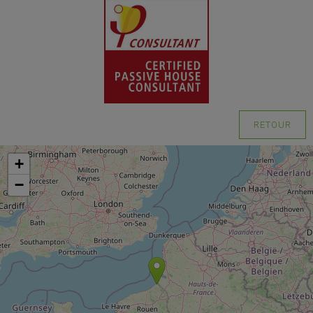
RETOUR
+
−