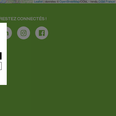
Leaflet
| données ©
OpenStreetMap
/ODbL - rendu
OSM France
RESTEZ CONNECTÉS !