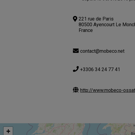
221 rue de Paris
80500 Ayencourt Le Monc
France
contact@mobeco.net
+3306 34 24 77 41
http://www.mobeco-ossatu
+