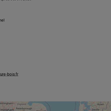
hel
re-bois.fr