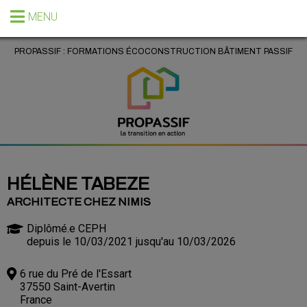
MENU
PROPASSIF : FORMATIONS ÉCOCONSTRUCTION BÂTIMENT PASSIF
HÉLÈNE TABEZE
ARCHITECTE CHEZ NIMIS
Diplômé.e CEPH
depuis le 10/03/2021 jusqu'au 10/03/2026
6 rue du Pré de l'Essart
37550 Saint-Avertin
France