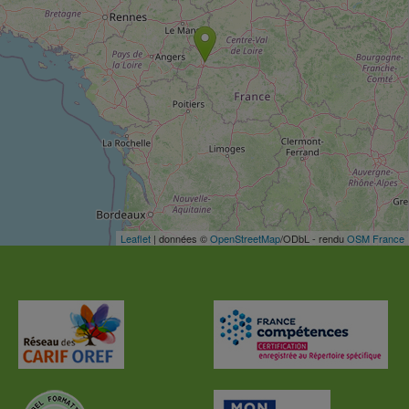
Leaflet
| données ©
OpenStreetMap
/ODbL - rendu
OSM France