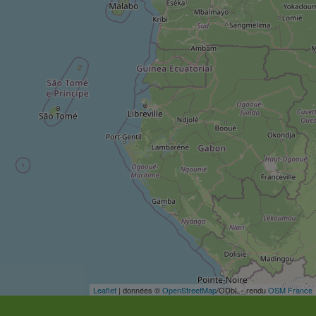
Leaflet
| données ©
OpenStreetMap
/ODbL - rendu
OSM France