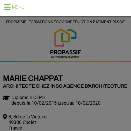
MENU
PROPASSIF : FORMATIONS ÉCOCONSTRUCTION BÂTIMENT PASSIF
MARIE CHAPPAT
ARCHITECTE CHEZ INSO AGENCE D'ARCHITECTURE
Diplômé.e CEPH
depuis le 10/02/2015 jusqu'au 10/02/2020
8, Bd de la Victoire
49300 Cholet
France