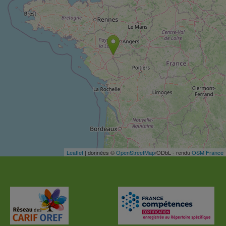
Leaflet
| données ©
OpenStreetMap
/ODbL - rendu
OSM France