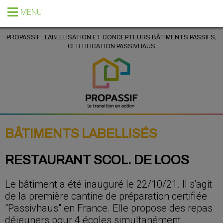
MENU
PROPASSIF : LABELLISATION ET CONCEPTEURS BÂTIMENTS PASSIFS,
CERTIFICATION PASSIVHAUS
BÂTIMENTS LABELLISÉS
RESTAURANT SCOL. DE LOOS
Le bâtiment a été inauguré le 22/10/21. Il s'agit
de la première cantine de préparation certifiée
"Passivhaus" en France. Elle propose des repas
déjeuners pour 4 écoles simultanément.