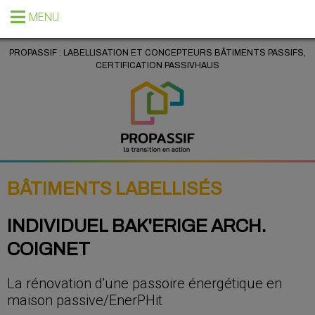
MENU
PROPASSIF : LABELLISATION ET CONCEPTEURS BÂTIMENTS PASSIFS,
CERTIFICATION PASSIVHAUS
BÂTIMENTS LABELLISÉS
INDIVIDUEL BAK'ERIGE ARCH.
COIGNET
La rénovation d'une passoire énergétique en
maison passive/EnerPHit