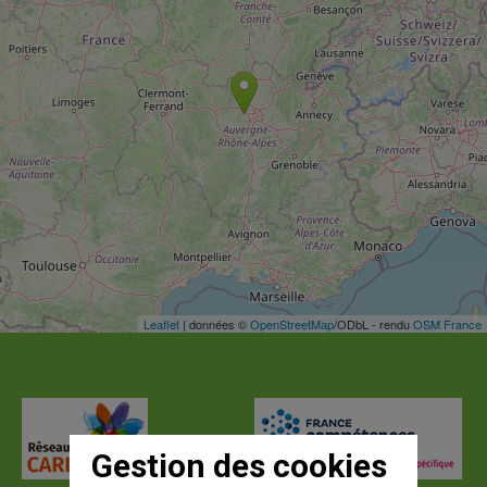
Leaflet
| données ©
OpenStreetMap
/ODbL - rendu
OSM France
Gestion des cookies